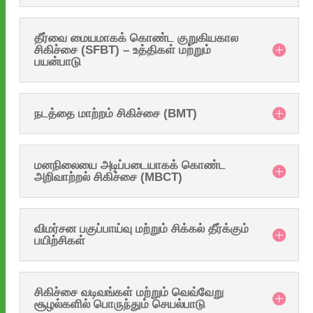
தீர்வை மையமாகக் கொண்ட குறுகியகால
சிகிச்சை (SFBT) – உத்திகள் மற்றும்
பயன்பாடு
நடத்தை மாற்றம் சிகிச்சை (BMT)
மனநிலையை அடிப்படையாகக் கொண்ட
அறிவாற்றல் சிகிச்சை (MBCT)
விமர்சன பகுப்பாய்வு மற்றும் சிக்கல் தீர்க்கும்
பயிற்சிகள்
சிகிச்சை வடிவங்கள் மற்றும் வெவ்வேறு
சூழல்களில் பொருந்தும் செயல்பாடு