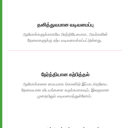
தனித்துவமான வடிவமைப்பு
ஆலி
மாக்
களுக்காகவே
பிரத்தியேகமாக
,
அவர்களின்
தேவைகளுக்கு
ஏற்ப
வடிவமைக்கப்பட்டுள்ளது
.
நேர்த்தியான கற்பித்தல்
ஆலி
மாக்
களை
மையமாக
கொண்டு
இப்பாடநெறியை
தேவையான
விடயங்களை
சுருக்கமாகவும்
,
இலகுவான
முறையிலும்
வடிவமைத்துள்ளோம்
.