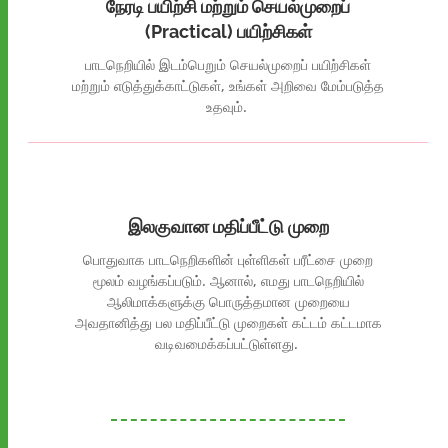
நேரடி பயிற்சி மற்றும் செயல்முறைப்
(Practical) பயிற்சிகள்
பாடநெறியில்
இடம்பெறும்
செயல்முறைப்
பயிற்சிகள்
மற்றும்
எடுத்துக்காட்டுகள்
,
உங்கள்
அறிவை
மேம்படுத்த
உதவும்
.
இலகுவான மதிப்பீட்டு முறை
பொதுவாக
பாடநெறிகளின்
புள்ளிகள்
பரீட்சை
முறை
மூலம்
வழங்கப்படும்
.
ஆனால்
,
எமது
பாடநெறியில்
ஆலி
மாக்
களுக்கு
பொருத்தமான
முறையை
அவதானித்து
பல
மதிப்பீட்டு
முறைகள்
கட்டம்
கட்டமாக
வடிவமைக்கப்பட்டுள்ளது
.