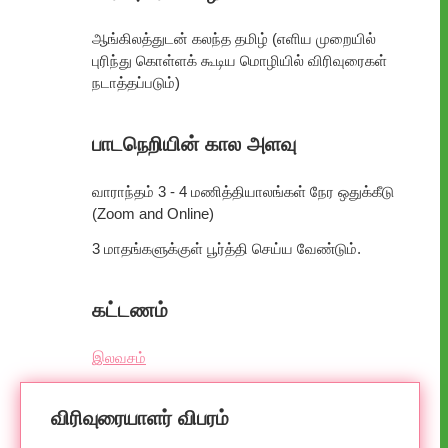
ஆங்கிலத்துடன் கலந்த தமிழ் (எளிய முறையில்
புரிந்து கொள்ளக் கூடிய மொழியில் விரிவுரைகள்
நடாத்தப்படும்)
பாடநெறியின் கால அளவு
வாராந்தம் 3 - 4 மணித்தியாலங்கள் நேர ஒதுக்கீடு
(Zoom and Online)
3 மாதங்களுக்குள் பூர்த்தி செய்ய வேண்டும்.
கட்டணம்
இலவசம்
விரிவுரையாளர் விபரம்